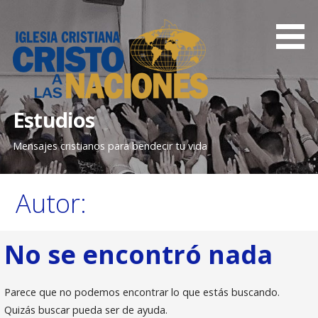
S
a
l
t
a
r
Estudios
a
l
Mensajes cristianos para bendecir tu vida
c
o
n
Autor:
t
e
n
No se encontró nada
i
d
Parece que no podemos encontrar lo que estás buscando.
o
Quizás buscar pueda ser de ayuda.