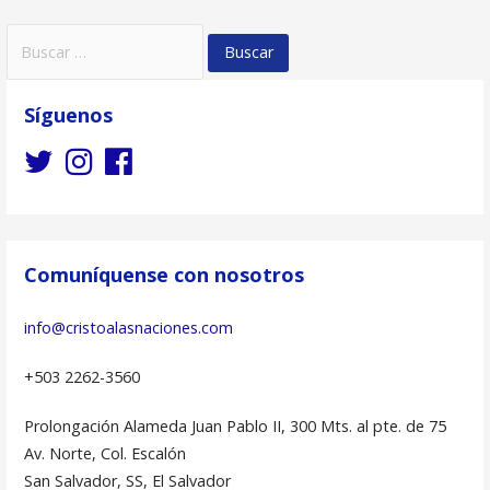
B
u
s
Síguenos
c
a
r
:
Comuníquense con nosotros
info@cristoalasnaciones.com
+503 2262-3560
Prolongación Alameda Juan Pablo II, 300 Mts. al pte. de 75
Av. Norte, Col. Escalón
San Salvador, SS, El Salvador